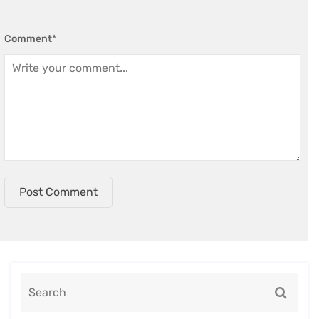
Comment
*
Post Comment