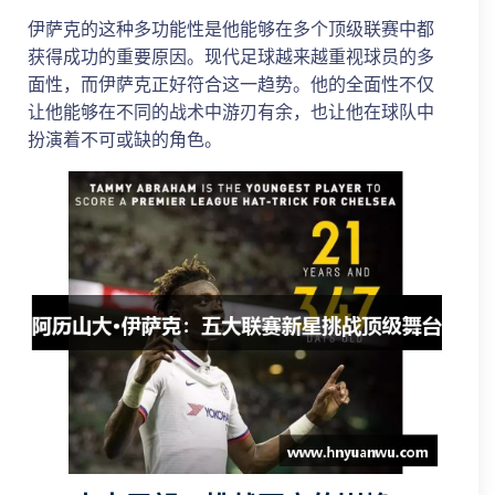
伊萨克的这种多功能性是他能够在多个顶级联赛中都
获得成功的重要原因。现代足球越来越重视球员的多
面性，而伊萨克正好符合这一趋势。他的全面性不仅
让他能够在不同的战术中游刃有余，也让他在球队中
扮演着不可或缺的角色。