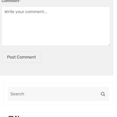
Comment
*
Post Comment