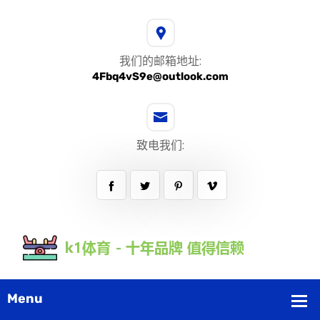
我们的邮箱地址:
4Fbq4vS9e@outlook.com
致电我们: