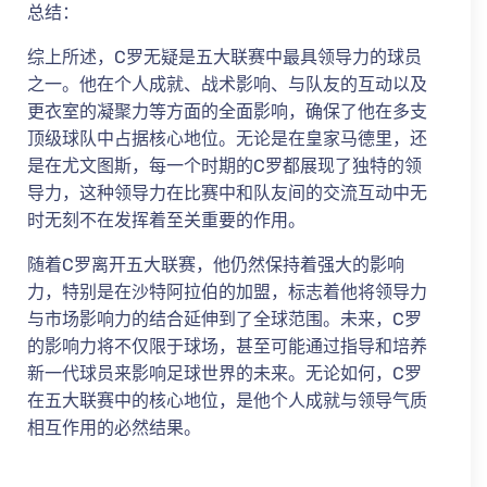
总结：
综上所述，C罗无疑是五大联赛中最具领导力的球员
之一。他在个人成就、战术影响、与队友的互动以及
更衣室的凝聚力等方面的全面影响，确保了他在多支
顶级球队中占据核心地位。无论是在皇家马德里，还
是在尤文图斯，每一个时期的C罗都展现了独特的领
导力，这种领导力在比赛中和队友间的交流互动中无
时无刻不在发挥着至关重要的作用。
随着C罗离开五大联赛，他仍然保持着强大的影响
力，特别是在沙特阿拉伯的加盟，标志着他将领导力
与市场影响力的结合延伸到了全球范围。未来，C罗
的影响力将不仅限于球场，甚至可能通过指导和培养
新一代球员来影响足球世界的未来。无论如何，C罗
在五大联赛中的核心地位，是他个人成就与领导气质
相互作用的必然结果。