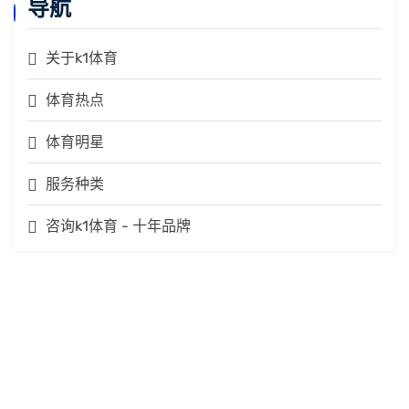
导航
关于k1体育
体育热点
体育明星
服务种类
咨询k1体育 - 十年品牌