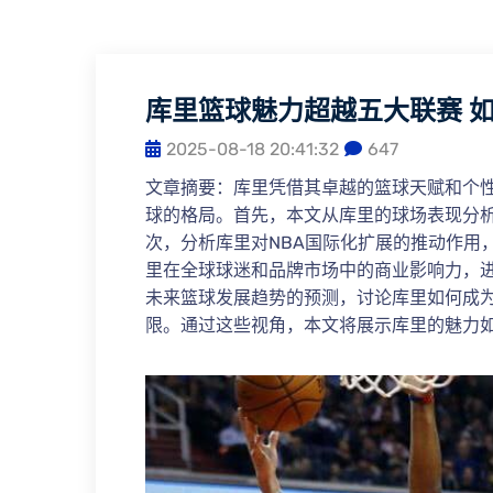
库里篮球魅力超越五大联赛 
2025-08-18 20:41:32
647
文章摘要：库里凭借其卓越的篮球天赋和个
球的格局。首先，本文从库里的球场表现分
次，分析库里对NBA国际化扩展的推动作用
里在全球球迷和品牌市场中的商业影响力，
未来篮球发展趋势的预测，讨论库里如何成
限。通过这些视角，本文将展示库里的魅力