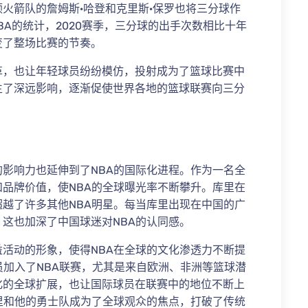
火箭队的詹姆斯·哈登和克里斯·保罗也将三分球作
BA的统计，2020赛季，三分球的出手次数相比十年
变了整场比赛的节奏。
革，也让年轻球员纷纷模仿，投射成为了篮球比赛中
生了深远影响，逐渐促使世界各地的篮球联赛向三分
影响力也延伸到了NBA的国际化进程。作为一名全
品牌价值，使NBA的全球曝光率不断攀升。库里在
越了许多其他NBA明星。每当库里出现在中国的广
这也加深了中国球迷对NBA的认同感。
活动的形象，使得NBA在全球的文化渗透力不断提
员加入了NBA联赛，尤其是来自欧洲、非洲等篮球潜
化的全球扩展，也让国际球员在联赛中的地位不断上
里和他的勇士队成为了全球观众的焦点，打破了传统