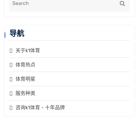
导航
关于k1体育
体育热点
体育明星
服务种类
咨询k1体育 - 十年品牌