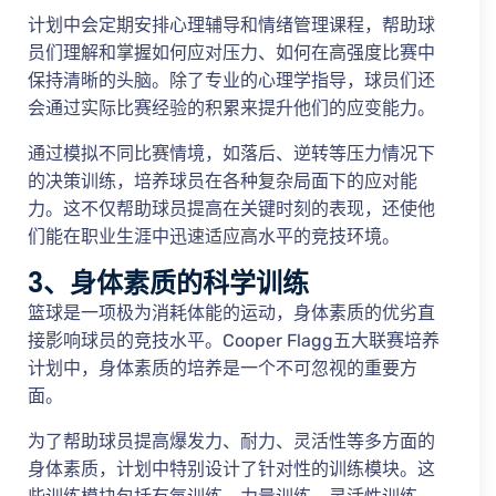
计划中会定期安排心理辅导和情绪管理课程，帮助球
员们理解和掌握如何应对压力、如何在高强度比赛中
保持清晰的头脑。除了专业的心理学指导，球员们还
会通过实际比赛经验的积累来提升他们的应变能力。
通过模拟不同比赛情境，如落后、逆转等压力情况下
的决策训练，培养球员在各种复杂局面下的应对能
力。这不仅帮助球员提高在关键时刻的表现，还使他
们能在职业生涯中迅速适应高水平的竞技环境。
3、身体素质的科学训练
篮球是一项极为消耗体能的运动，身体素质的优劣直
接影响球员的竞技水平。Cooper Flagg五大联赛培养
计划中，身体素质的培养是一个不可忽视的重要方
面。
为了帮助球员提高爆发力、耐力、灵活性等多方面的
身体素质，计划中特别设计了针对性的训练模块。这