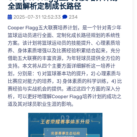
全面解析定制成长路径
2025-07-31 12:52:33
234
Cooper Flagg五大联赛培养计划，是一个针对青少年
篮球运动员进行全面、定制化成长路径规划的系统性
方案。该计划将篮球运动员的技能提升、心理素质培
养、身体素质增强以及比赛经验积累结合起来，充分
借助五大联赛的丰富资源，为年轻球员提供全方位的
支持。本文将从四个主要方面详细解析这一培养计
划，分别是：1) 对篮球基本功的提升，2) 心理素质与
比赛应对能力的培养，3) 身体素质的科学训练，4) 比
赛经验与实战机会的提供。通过这四个方面的深入分
析，可以更好地理解Cooper Flagg培养计划的成功之
道及其对球员职业生涯的影响。