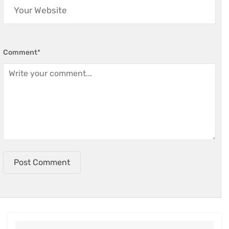
Comment
*
Post Comment