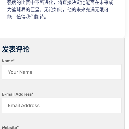
强度的比赛中不断进化，将直接决定他能否在未来成
为篮球界的巨星。无论如何，他的未来充满无限可
能，值得我们期待。
发表评论
Name
*
E-mail Address
*
Website
*