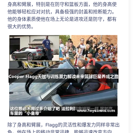
身高和臂展，特别是在防守和篮板方面，他的身高使
他能够轻松应对对抗，具备极强的封盖和抢断能力。
他的身体素质使他在场上无论是进攻还是防守，都有
很大的优势。
除了身高和臂展，Flagg的灵活性和爆发力同样非常出
色。他在场上的移动非常迅捷，能够迅速改变方向，