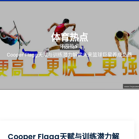
体育热点
Home
Cooper Flagg天赋与训练潜力解读未来篮球巨星养成之路
Cooper Flagg天赋与训练潜力解