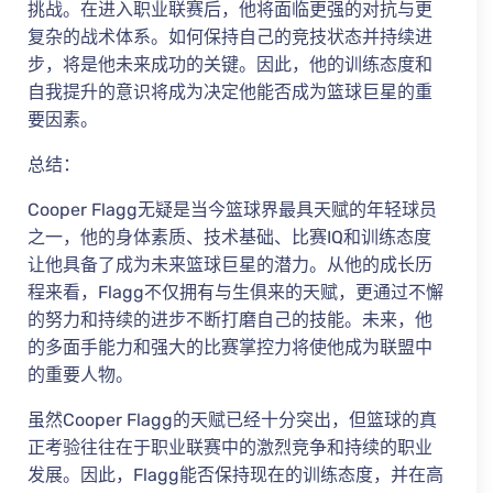
挑战。在进入职业联赛后，他将面临更强的对抗与更
复杂的战术体系。如何保持自己的竞技状态并持续进
步，将是他未来成功的关键。因此，他的训练态度和
自我提升的意识将成为决定他能否成为篮球巨星的重
要因素。
总结：
Cooper Flagg无疑是当今篮球界最具天赋的年轻球员
之一，他的身体素质、技术基础、比赛IQ和训练态度
让他具备了成为未来篮球巨星的潜力。从他的成长历
程来看，Flagg不仅拥有与生俱来的天赋，更通过不懈
的努力和持续的进步不断打磨自己的技能。未来，他
的多面手能力和强大的比赛掌控力将使他成为联盟中
的重要人物。
虽然Cooper Flagg的天赋已经十分突出，但篮球的真
正考验往往在于职业联赛中的激烈竞争和持续的职业
发展。因此，Flagg能否保持现在的训练态度，并在高