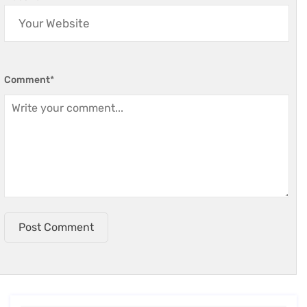
Comment
*
Post Comment