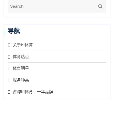
导航
关于k1体育
体育热点
体育明星
服务种类
咨询k1体育 - 十年品牌