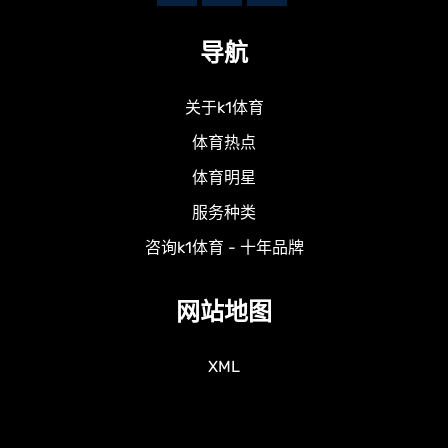
导航
关于k1体育
体育热点
体育明星
服务种类
咨询k1体育 - 十年品牌
网站地图
XML