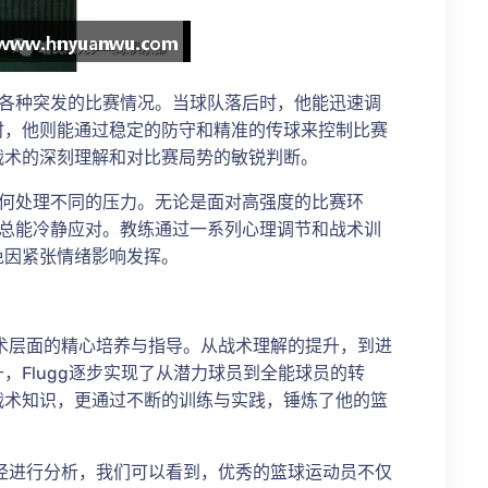
应对各种突发的比赛情况。当球队落后时，他能迅速调
时，他则能通过稳定的防守和精准的传球来控制比赛
战术的深刻理解和对比赛局势的敏锐判断。
了如何处理不同的压力。无论是面对高强度的比赛环
gg总能冷静应对。教练通过一系列心理调节和战术训
免因紧张情绪影响发挥。
练在战术层面的精心培养与指导。从战术理解的提升，到进
，Flugg逐步实现了从潜力球员到全能球员的转
战术知识，更通过不断的训练与实践，锤炼了他的篮
成长路径进行分析，我们可以看到，优秀的篮球运动员不仅