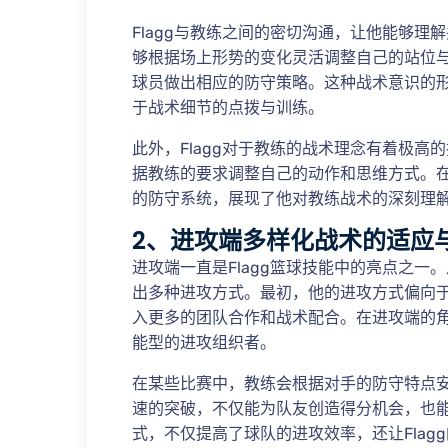
Flagg与教练之间的密切沟通，让他能够
够根据场上形势的变化灵活调整自己的站位
球员做出相应的防守策略。这种战术意识的
于战术细节的点拨与训练。
此外，Flagg对于教练的战术理念有着极
据教练的要求调整自己的动作和思维方式。在
的防守系统，展现了他对教练战术的深刻理
2、进攻端多样化战术的适应
进攻端一直是Flagg篮球技能中的亮点之
出多种进攻方式。最初，他的进攻方式偏向于
入更多的团队合作和战术配合。在进攻端的
能型的进攻组织者。
在某些比赛中，教练会根据对手的防守特点安
速的突破，不仅能为队友创造得分机会，也
式，不仅提高了球队的进攻效率，还让Flag