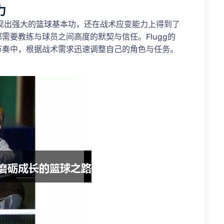
力
不仅展现出强大的篮球基本功，还在战术应变能力上得到了
需要教练与球员之间高度的默契与信任。Flugg的
节奏中，根据战术需求迅速调整自己的角色与任务。