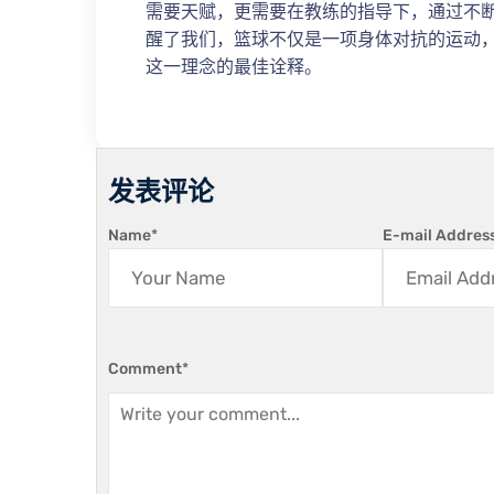
需要天赋，更需要在教练的指导下，通过不
醒了我们，篮球不仅是一项身体对抗的运动，
这一理念的最佳诠释。
发表评论
Name
*
E-mail Addres
Comment
*