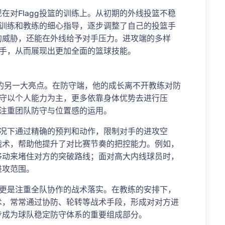
在对Flagg投篮的训练上。从初期的外线投篮不稳
次的训练和教练的细心指导，逐步调整了自己的投篮手
的威胁，还能在外线给予对手压力。进攻端的多样
对手，从而展现出更加全面的篮球技能。
球技能的另一大亮点。在防守端，他的成长离不开教练对防
，防守以个人能力为主，更多依靠身体优势去进行压
始注重团队防守与位置感的运用。
的情况下通过精确的预判和动作，限制对手的进攻空
战术，帮助他提升了对比赛节奏的把控能力。例如，
移动来堵住对方的突破路线；面对高大内线球员时，
进攻范围。
升，更是注重全队协作的战术落实。在教练的安排下，
术，常常通过协防、轮转等战术手段，形成对对方进
步成为球队稳定防守体系的重要组成部分。