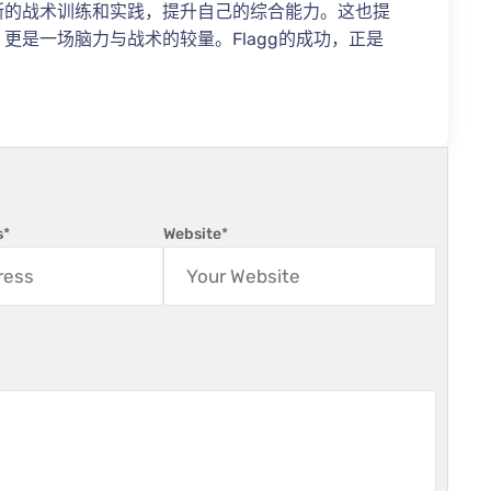
断的战术训练和实践，提升自己的综合能力。这也提
更是一场脑力与战术的较量。Flagg的成功，正是
s
*
Website
*