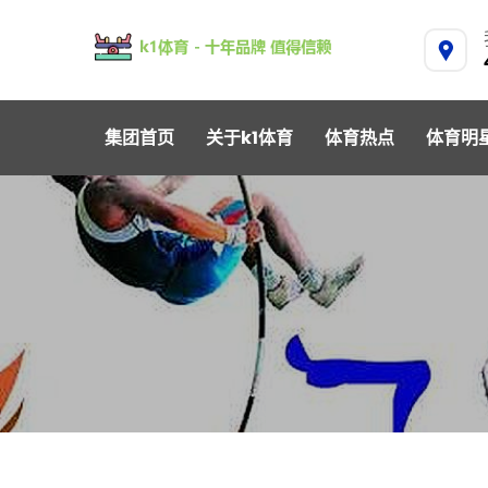
集团首页
关于k1体育
体育热点
体育明