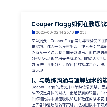
Cooper Flagg如何在
2025-08-02 14:25:18
257
文章摘要：Cooper Flagg是近年来备
与实践。作为一名身材出众、技术全面的年轻
逐渐从一名潜力股走向全能球员。他在攻防
对他战术意识的培养与战术运用的深入挖掘。
方面进行详细分析，探讨他的篮球之路，揭
体表现。
1、与教练沟通与理解战术的
Cooper Flagg的成长并非单纯依靠天
球不仅是身体的对抗，更是智慧的较量。Fl
训练和比赛中迅速吸收和理解教练的战术安
握了各种进攻与防守策略，成为团队中不可