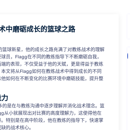
教练战术中磨砺成长的篮球之路
受关注的篮球新星，他的成长之路充满了对教练战术的理解
球员，Flagg在不同的教练指导下不断磨砺自我，
两端的表现，不仅受益于他的天赋，更是得益于教练
本文将从Flagg如何在教练战术中得到成长的不同
示他如何在不断变化的比赛环境中磨砺技能，提升整
能力
赋，更多的是在与教练沟通中逐步理解并消化战术理念。篮
agg从小就展现出对比赛的高度理解力，这使得他在
排。特别是在高中阶段，他在教练的指导下，快速掌
或缺的战术核心。